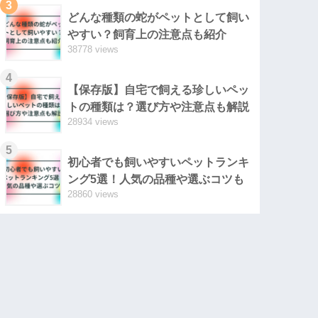
3
どんな種類の蛇がペットとして飼い
やすい？飼育上の注意点も紹介
38778 views
4
【保存版】自宅で飼える珍しいペッ
トの種類は？選び方や注意点も解説
28934 views
5
初心者でも飼いやすいペットランキ
ング5選！人気の品種や選ぶコツも
28860 views