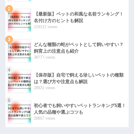
2
【最新版】ペットの和風な名前ランキング！
名付け方のヒントも解説
219121 views
3
どんな種類の蛇がペットとして飼いやすい？
飼育上の注意点も紹介
38777 views
4
【保存版】自宅で飼える珍しいペットの種類
は？選び方や注意点も解説
28931 views
5
初心者でも飼いやすいペットランキング5選！
人気の品種や選ぶコツも
28857 views